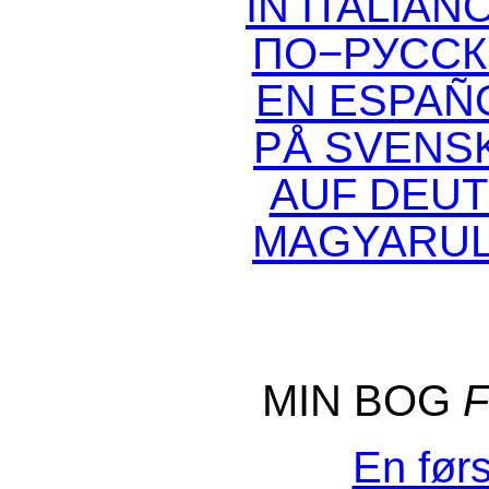
IN ITALIAN
ПО−РУССКИ
EN ESPAÑO
PÅ SVENSK
AUF DEUT
MAGYARUL
MIN BOG
En førs