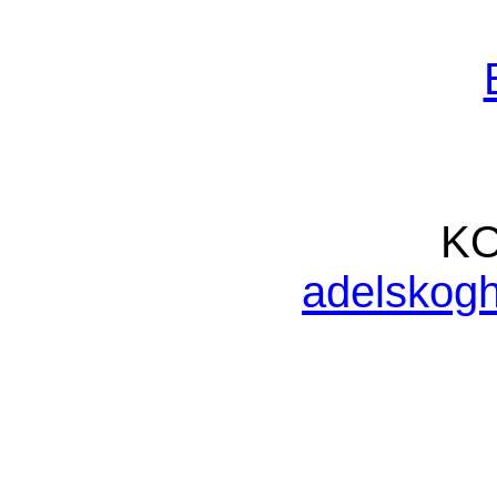
K
adelskog